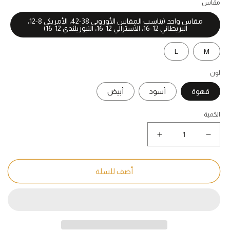
مقاس
مقاس واحد (يناسب المقاس الأوروبي 38-42، الأمريكي 8-12،
البريطاني 12-16، الأسترالي 12-16، النيوزيلندي 12-16)
L
M
لون
قهوة
أسود
أبيض
الكمية
نقص
زيادة
كمية
كمية
فستان
فستان
نسائي
نسائي
أضف للسلة
ربيعي
ربيعي
فضفاض
فضفاض
من
من
القطن
القطن
مطرز
مطرز