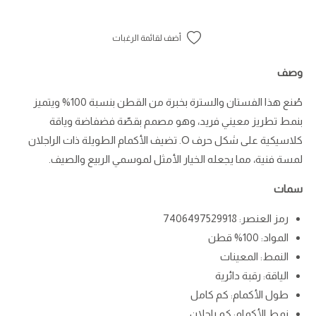
على
على
شكل
شكل
معينات
معينات
أضف لقائمة الرغبات
مع
مع
سترة
سترة
وصف
صُنع هذا الفستان والسترة بخبرة من القطن بنسبة 100% ويتميز
بنمط تطريز معيني فريد، وهو مصمم بقصّة فضفاضة وياقة
كلاسيكية على شكل حرف O. تضيف الأكمام الطويلة ذات الراجلان
لمسة فنية، مما يجعله الخيار الأمثل لموسمي الربيع والصيف.
سمات
رمز العنصر:
7406497529918
المواد: 100% قطن
النمط: المعينات
الياقة: رقبة دائرية
طول الأكمام: كم كامل
نمط الأكمام: كم راجلان