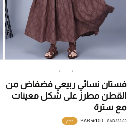
فتح
الو
1
في
ناف
فستان نسائي ربيعي فضفاض من
القطن مطرز على شكل معينات
مع سترة
السعر
سعر
561.00 SAR
622.00 SAR
خصم
المبدئي
البيع